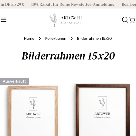
Direkt
 DE ab 29 €
10% Rabatt für Deine Newsletter-Anmeldung
Bearbeit
zum
Inhalt
W
Home
Kollektionen
Bilderrahmen 15x20
S
Bilderrahmen 15x20
a
m
Ausverkauft
m
l
u