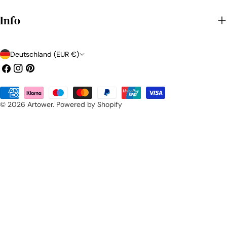
Info
L
Deutschland (EUR €)
Facebook
Instagram
Pinterest
a
Zahlungsarten
n
© 2026
Artower
.
Powered by Shopify
d
/
R
e
g